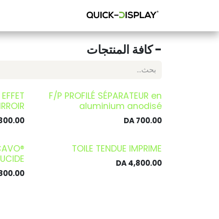
خطي للذهاب إلى المحتوى
الرئيسية
n simple
- كافة المنتجات
 EFFET
F/P PROFILÉ SÉPARATEUR en
IRROIR
aluminium anodisé
300.00
DA
700.00
CAVO®
TOILE TENDUE IMPRIME
UCIDE
DA
4,800.00
800.00