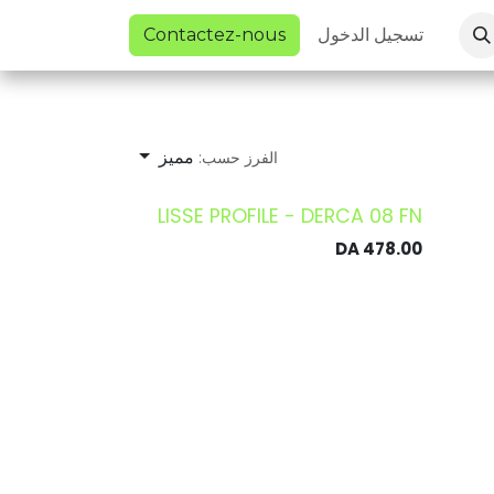
DERC
Panoramique
Nos réalisations
DERCA2L
المد
تسجيل الدخول
Contactez-nous
مميز
الفرز حسب:
LISSE PROFILE - DERCA 08 FN
DA
478.00