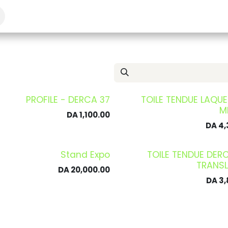
A18
Totems
Produits
Profilés en aluminium
Caisso
PROFILE - DERCA 37
TOILE TENDUE LAQUE
M
DA
1,100.00
DA
4,
Stand Expo
TOILE TENDUE DER
TRANSL
DA
20,000.00
DA
3,